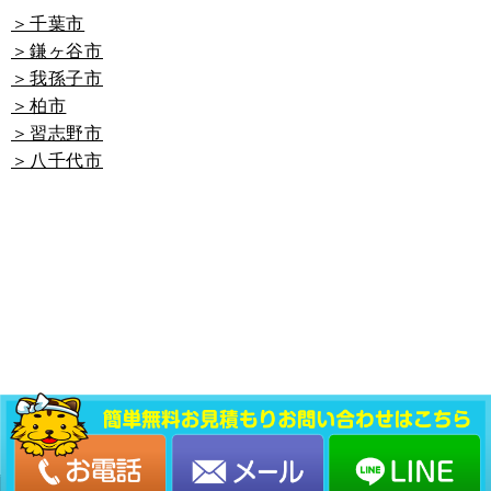
＞千葉市
＞鎌ヶ谷市
＞我孫子市
＞柏市
＞習志野市
＞八千代市