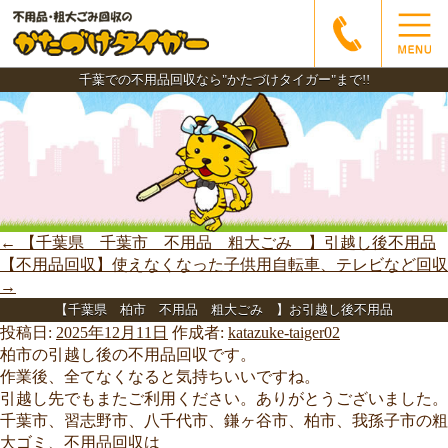
千葉での不用品回収なら"かたづけタイガー"まで!!
←
【千葉県 千葉市 不用品 粗大ごみ 】引越し後不用品
【不用品回収】使えなくなった子供用自転車、テレビなど回収
→
【千葉県 柏市 不用品 粗大ごみ 】お引越し後不用品
投稿日:
2025年12月11日
作成者:
katazuke-taiger02
柏市の引越し後の不用品回収です。
作業後、全てなくなると気持ちいいですね。
引越し先でもまたご利用ください。ありがとうございました。
千葉市、習志野市、八千代市、鎌ヶ谷市、柏市、我孫子市の粗
大ゴミ、不用品回収は