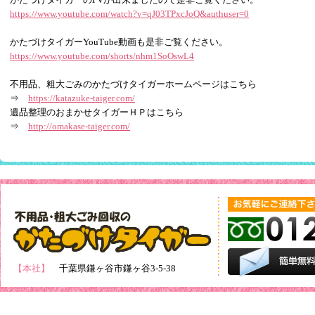
https://www.youtube.com/watch?v=qJ03TPxcJoQ&authuser=0
かたづけタイガーYouTube動画も是非ご覧ください。
https://www.youtube.com/shorts/nhm1SoOswL4
不用品、粗大ごみのかたづけタイガーホームページはこちら
⇒
https://katazuke-taiger.com/
遺品整理のおまかせタイガーＨＰはこちら
⇒
http://omakase-taiger.com/
【本社】
千葉県鎌ヶ谷市鎌ヶ谷3-5-38