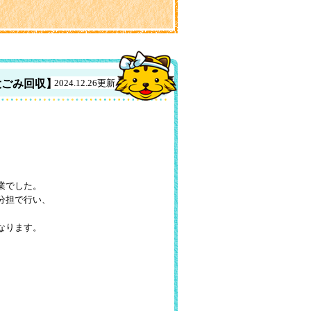
大ごみ回収】
2024.12.26更新
。
業でした。
分担で行い、
なります。