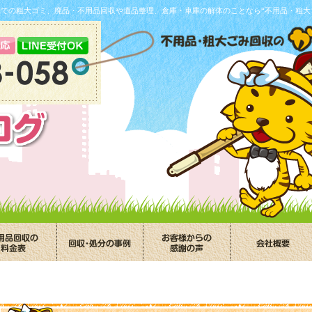
葉での粗大ゴミ、廃品・不用品回収や遺品整理、倉庫・車庫の解体のことなら“不用品・粗大