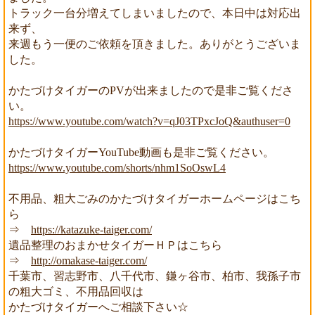
トラック一台分増えてしまいましたので、本日中は対応出
来ず、
来週もう一便のご依頼を頂きました。ありがとうございま
した。
かたづけタイガーのPVが出来ましたので是非ご覧くださ
い。
https://www.youtube.com/watch?v=qJ03TPxcJoQ&authuser=0
かたづけタイガーYouTube動画も是非ご覧ください。
https://www.youtube.com/shorts/nhm1SoOswL4
不用品、粗大ごみのかたづけタイガーホームページはこち
ら
⇒
https://katazuke-taiger.com/
遺品整理のおまかせタイガーＨＰはこちら
⇒
http://omakase-taiger.com/
千葉市、習志野市、八千代市、鎌ヶ谷市、柏市、我孫子市
の粗大ゴミ、不用品回収は
かたづけタイガーへご相談下さい☆