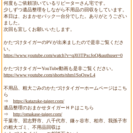
何度もご依頼頂いているリピーターさん宅です。
少しずつ遺品整理をしながら不用品の回収をしています。
本日は、おまかせパック一台分でした。ありがとうござい
ました。
次回も宜しくお願いいたします。
かたづけタイガーのPVが出来ましたので是非ご覧くださ
い。
https://www.youtube.com/watch?v=qJ03TPxcJoQ&authuser=0
かたづけタイガーYouTube動画も是非ご覧ください。
https://www.youtube.com/shorts/nhm1SoOswL4
不用品、粗大ごみのかたづけタイガーホームページはこち
ら
⇒
https://katazuke-taiger.com/
遺品整理のおまかせタイガーＨＰはこちら
⇒
http://omakase-taiger.com/
千葉市、習志野市、八千代市、鎌ヶ谷市、柏市、我孫子市
の粗大ゴミ、不用品回収は