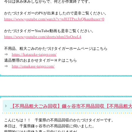
今日は休み休みしながらで、何とか作業終了です。
かたづけタイガーのPVが出来ましたので是非ご覧ください。
https://www.youtube.com/watch?v=qJ03TPxcJoQ&authuser=0
かたづけタイガーYouTube動画も是非ご覧ください。
https://www.youtube.com/shorts/nhm1SoOswL4
不用品、粗大ごみのかたづけタイガーホームページはこちら
⇒
https://katazuke-taiger.com/
遺品整理のおまかせタイガーＨＰはこちら
⇒
http://omakase-taiger.com/
【不用品粗大ごみ回収】鎌ヶ谷市不用品回収【不用品粗
こんにちは！！ 千葉県の不用品回収のかたづけタイガーです。
本日は、千葉県鎌ヶ谷市の不用品回収に伺いました。
世間的にはお盆休み真っ只中になりますが、