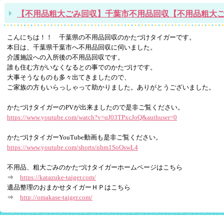
【不用品粗大ごみ回収】千葉市不用品回収【不用品粗大
こんにちは！！ 千葉県の不用品回収のかたづけタイガーです。
本日は、千葉県千葉市へ不用品回収に伺いました。
介護施設への入所後の不用品回収です。
誰も住む方がいなくなるとの事でのかたづけです。
大事そうなものも多々出てきましたので、
ご家族の方もいらっしゃって助かりました。ありがとうございました。
かたづけタイガーのPVが出来ましたので是非ご覧ください。
https://www.youtube.com/watch?v=qJ03TPxcJoQ&authuser=0
かたづけタイガーYouTube動画も是非ご覧ください。
https://www.youtube.com/shorts/nhm1SoOswL4
不用品、粗大ごみのかたづけタイガーホームページはこちら
⇒
https://katazuke-taiger.com/
遺品整理のおまかせタイガーＨＰはこちら
⇒
http://omakase-taiger.com/