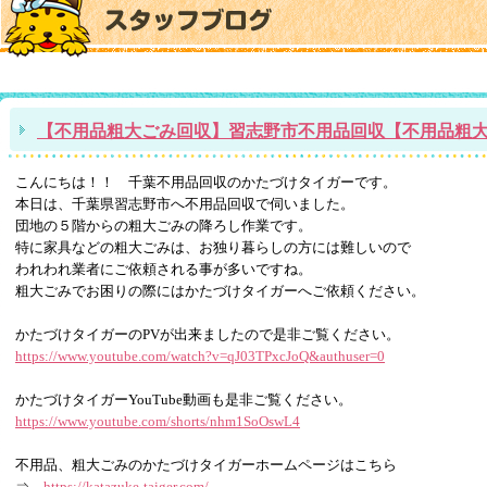
【不用品粗大ごみ回収】習志野市不用品回収【不用品粗
こんにちは！！ 千葉不用品回収のかたづけタイガーです。
本日は、千葉県習志野市へ不用品回収で伺いました。
団地の５階からの粗大ごみの降ろし作業です。
特に家具などの粗大ごみは、お独り暮らしの方には難しいので
われわれ業者にご依頼される事が多いですね。
粗大ごみでお困りの際にはかたづけタイガーへご依頼ください。
かたづけタイガーのPVが出来ましたので是非ご覧ください。
https://www.youtube.com/watch?v=qJ03TPxcJoQ&authuser=0
かたづけタイガーYouTube動画も是非ご覧ください。
https://www.youtube.com/shorts/nhm1SoOswL4
不用品、粗大ごみのかたづけタイガーホームページはこちら
⇒
https://katazuke-taiger.com/