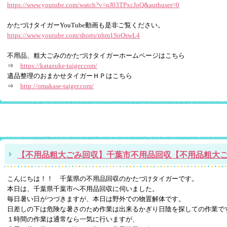
https://www.youtube.com/watch?v=qJ03TPxcJoQ&authuser=0
かたづけタイガーYouTube動画も是非ご覧ください。
https://www.youtube.com/shorts/nhm1SoOswL4
不用品、粗大ごみのかたづけタイガーホームページはこちら
⇒
https://katazuke-taiger.com/
遺品整理のおまかせタイガーＨＰはこちら
⇒
http://omakase-taiger.com/
【不用品粗大ごみ回収】千葉市不用品回収【不用品粗大
こんにちは！！ 千葉県の不用品回収のかたづけタイガーです。
本日は、千葉県千葉市へ不用品回収に伺いました。
毎日暑い日がつづきますが、本日は野外での物置解体です。
日差しの下は危険な暑さのため作業は出来るかぎり日陰を探しての作業で
１時間の作業は通常なら一気に行いますが、