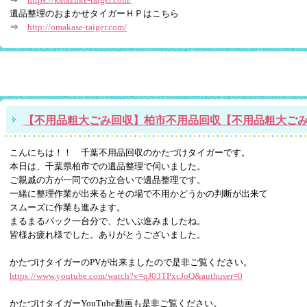
遺品整理のおまかせタイガーＨＰはこちら
⇒
http://omakase-taiger.com/
【不用品粗大ごみ回収】柏市不用品回収【不用品粗大ご
こんにちは！！ 千葉不用品回収のかたづけタイガーです。
本日は、千葉県柏市での遺品整理で伺いました。
ご親戚の方が一同でのお立合いで遺品整理です。
一緒に整理作業が出来るとその場で不用かどうかの判断が出来て
スムーズに作業も進みます。
まるまるパック一台分で、だいぶ進みましたね。
皆様お疲れ様でした。ありがとうございました。
かたづけタイガーのPVが出来ましたので是非ご覧ください。
https://www.youtube.com/watch?v=qJ03TPxcJoQ&authuser=0
かたづけタイガーYouTube動画も是非ご覧ください。