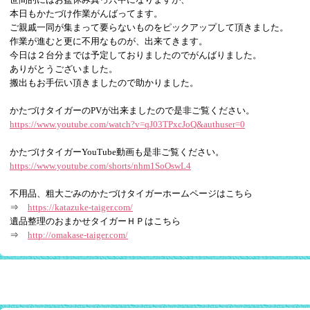
本日もかたづけ作業がんばってます。
ご親戚一同が集まって要らないものをピックアップして頂きました。
作業が進むと更に不用なものが、出来てきます。
今日は２台分までは予定しておりましたのでがんばりました。
ありがとうございました。
搬出もお手伝い頂きましたので助かりました。
かたづけタイガーのPVが出来ましたので是非ご覧ください。
https://www.youtube.com/watch?v=qJ03TPxcJoQ&authuser=0
かたづけタイガーYouTube動画も是非ご覧ください。
https://www.youtube.com/shorts/nhm1SoOswL4
不用品、粗大ごみのかたづけタイガーホームページはこちら
⇒
https://katazuke-taiger.com/
遺品整理のおまかせタイガーＨＰはこちら
⇒
http://omakase-taiger.com/