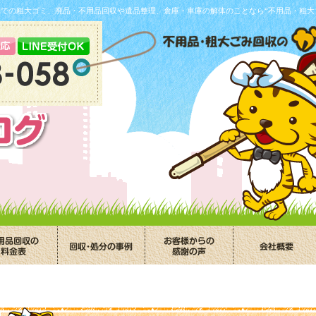
葉での粗大ゴミ、廃品・不用品回収や遺品整理、倉庫・車庫の解体のことなら“不用品・粗大