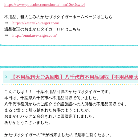
https://www.youtube.com/shorts/nhm1SoOswL4
不用品、粗大ごみのかたづけタイガーホームページはこちら
⇒
https://katazuke-taiger.com/
遺品整理のおまかせタイガーＨＰはこちら
⇒
http://omakase-taiger.com/
【不用品粗大ごみ回収】八千代市不用品回収【不用品粗
こんにちは！！ 千葉不用品回収のかたづけタイガーです。
本日は、千葉県八千代市へ不用品回収で伺いました。
八千代市役所からのご紹介で介護施設への入所後の不用品回収です。
まるで慌てて引っ越されたお宅のようでしたが、
おまかせパック２台分きれいに回収完了しました。
ありがとうございました。
かたづけタイガーのPVが出来ましたので是非ご覧ください。